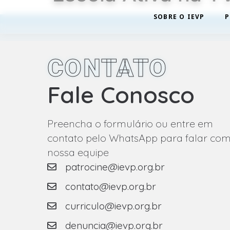
SOBRE O IEVP
P
CONTATO
Fale Conosco
Preencha o formulário ou entre em
contato pelo WhatsApp para falar co
nossa equipe
patrocine@ievp.org.br
contato@ievp.org.br
curriculo@ievp.org.br
denuncia@ievp.org.br