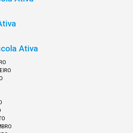
Ativa
cola Ativa
IRO
EIRO
O
O
O
TO
MBRO