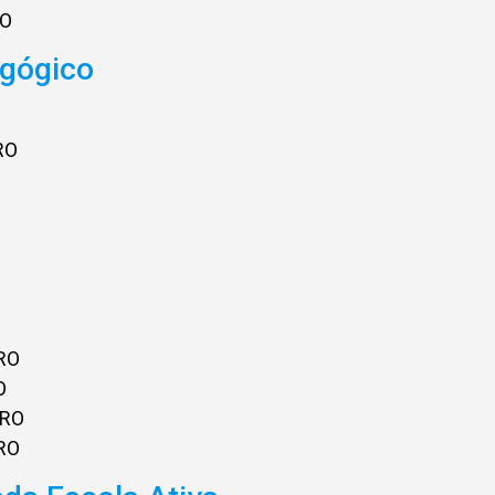
RO
agógico
RO
RO
O
BRO
RO