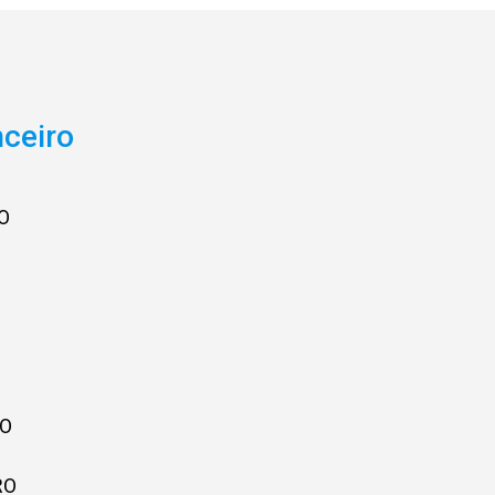
ceiro
O
RO
RO