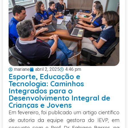
mariane
abril 2, 2025
4:46 pm
Esporte, Educação e
Tecnologia: Caminhos
Integrados para o
Desenvolvimento Integral de
Crianças e Jovens
Em fevereiro, foi publicado um artigo científico
de autoria da equipe gestora do IEVP, em
conjunto com o Prof. Dr. Fabiano Barros, na