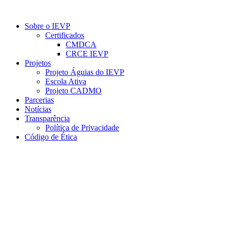
Ir
para
Sobre o IEVP
o
Certificados
conteúdo
CMDCA
CRCE IEVP
Projetos
Projeto Águias do IEVP
Escola Ativa
Projeto CADMO
Parcerias
Notícias
Transparência
Política de Privacidade
Código de Ética